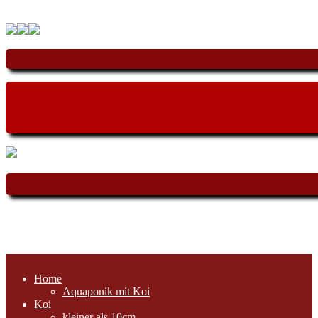
Home
Aquaponik mit Koi
Koi
kleiner als 10cm