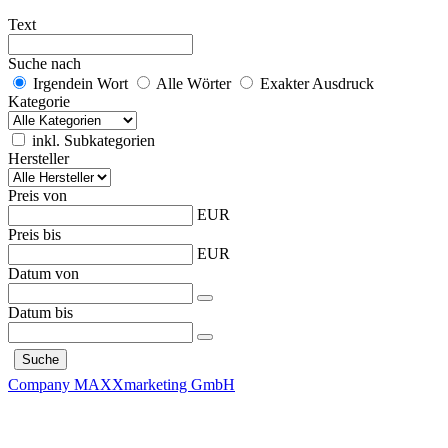
Text
Suche nach
Irgendein Wort
Alle Wörter
Exakter Ausdruck
Kategorie
inkl. Subkategorien
Hersteller
Preis von
EUR
Preis bis
EUR
Datum von
Datum bis
Company MAXXmarketing GmbH