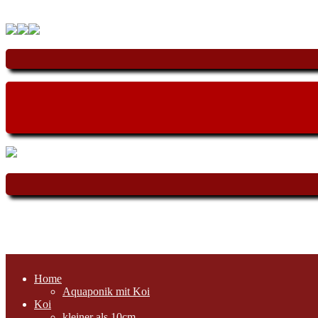
Home
Aquaponik mit Koi
Koi
kleiner als 10cm