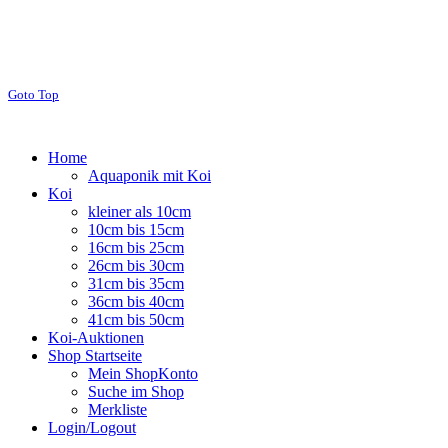
Goto Top
Home
Aquaponik mit Koi
Koi
kleiner als 10cm
10cm bis 15cm
16cm bis 25cm
26cm bis 30cm
31cm bis 35cm
36cm bis 40cm
41cm bis 50cm
Koi-Auktionen
Shop Startseite
Mein ShopKonto
Suche im Shop
Merkliste
Login/Logout