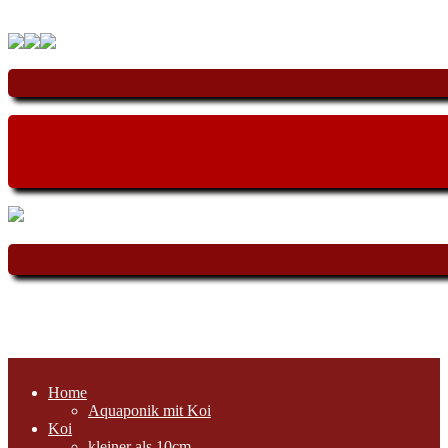
Home
Aquaponik mit Koi
Koi
kleiner als 10cm