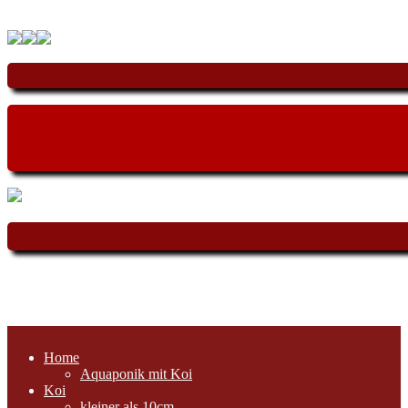
Home
Aquaponik mit Koi
Koi
kleiner als 10cm