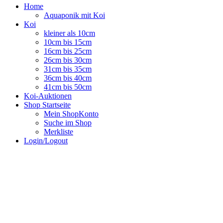
Home
Aquaponik mit Koi
Koi
kleiner als 10cm
10cm bis 15cm
16cm bis 25cm
26cm bis 30cm
31cm bis 35cm
36cm bis 40cm
41cm bis 50cm
Koi-Auktionen
Shop Startseite
Mein ShopKonto
Suche im Shop
Merkliste
Login/Logout